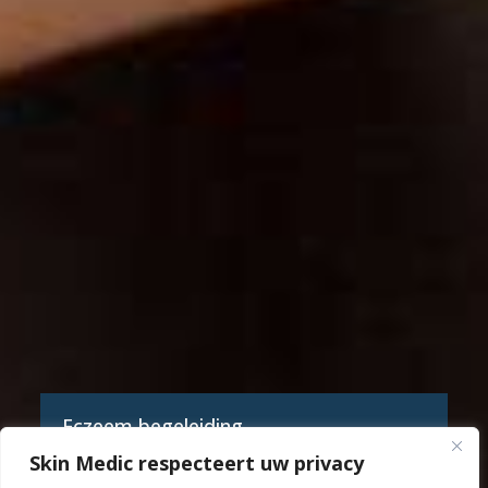
Eczeem begeleiding
Skin Medic respecteert uw privacy
Post-HBO geschoolde Eczeem Huidtherapeut