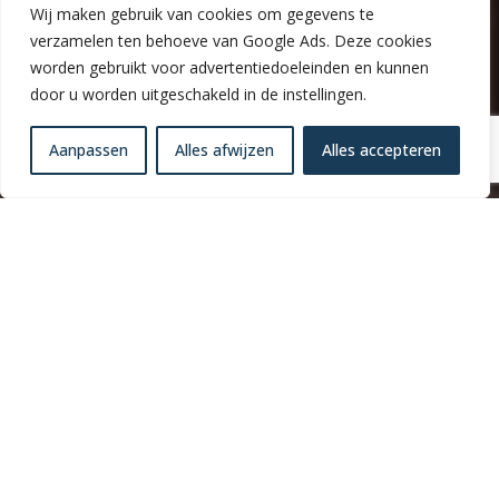
Wij maken gebruik van cookies om gegevens te
Uitgebreid begeleidingsconsult
Indifferente cremes testen
verzamelen ten behoeve van Google Ads. Deze cookies
Product en smeer advies
worden gebruikt voor advertentiedoeleinden en kunnen
door u worden uitgeschakeld in de instellingen.
Aanpassen
Alles afwijzen
Alles accepteren
TARIEVEN
WEBSHOP