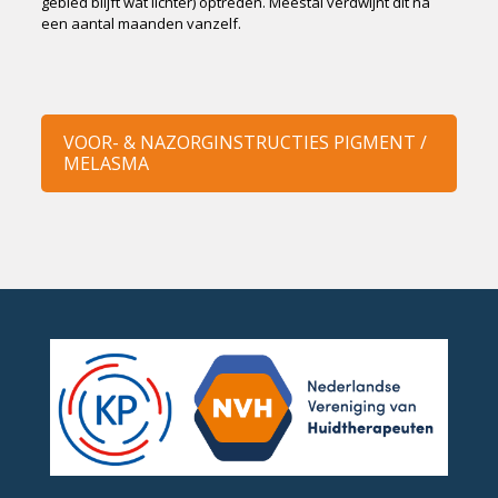
gebied blijft wat lichter) optreden. Meestal verdwijnt dit na
een aantal maanden vanzelf.
VOOR- & NAZORGINSTRUCTIES PIGMENT /
MELASMA