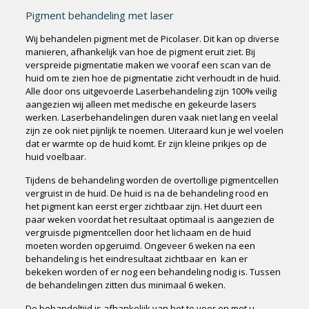
Pigment behandeling met laser
Wij behandelen pigment met de Picolaser. Dit kan op diverse
manieren, afhankelijk van hoe de pigment eruit ziet. Bij
verspreide pigmentatie maken we vooraf een scan van de
huid om te zien hoe de pigmentatie zicht verhoudt in de huid.
Alle door ons uitgevoerde Laserbehandeling zijn 100% veilig
aangezien wij alleen met medische en gekeurde lasers
werken. Laserbehandelingen duren vaak niet lang en veelal
zijn ze ook niet pijnlijk te noemen. Uiteraard kun je wel voelen
dat er warmte op de huid komt. Er zijn kleine prikjes op de
huid voelbaar.
Tijdens de behandeling worden de overtollige pigmentcellen
vergruist in de huid. De huid is na de behandeling rood en
het pigment kan eerst erger zichtbaar zijn. Het duurt een
paar weken voordat het resultaat optimaal is aangezien de
vergruisde pigmentcellen door het lichaam en de huid
moeten worden opgeruimd. Ongeveer 6 weken na een
behandeling is het eindresultaat zichtbaar en kan er
bekeken worden of er nog een behandeling nodig is. Tussen
de behandelingen zitten dus minimaal 6 weken.
De behandeltijd is afhankelijk van het te voor en met u