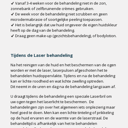
Vanaf 3-4 weken voor de behandeling niet in de zon,
zonnebank of zelfbruinende crèmes gebruiken.
De week voor de behandeling niet scrubben en geen
microdermabrasie of soortgelijke peeling toepassen.
Het is belangrijk dat uw huid ongeveer de eigen huidskleur
heeft op de dag van de behandeling.
Draag geen make-up (gezichtsbehandeling), of bodylotion.
Tijdens de Laser behandeling
Na het reinigen van de huid en het beschermen van de ogen
worden er met de laser, laserpulsen afgeschoten het te
behandelen huidoppervlakte. Tijdens en na de behandeling
kan er lichte roodheid en wat lichte zwelling optreden.
Dit neemt in de uren en dag na de behandeling langzaam af.
U draagt tijdens de behandeling een speciale Laserbril om
uw ogen tegen het laserlicht te beschermen. De
behandelingen zijn over het algemeen iets onplezierig maar
heel goed te doen. Men kan een lichte tinteling of prikkeling
op de huid ervaren en de warmte van de laserstraal. De
behandeltijd is afhankelijk van het te behandelen