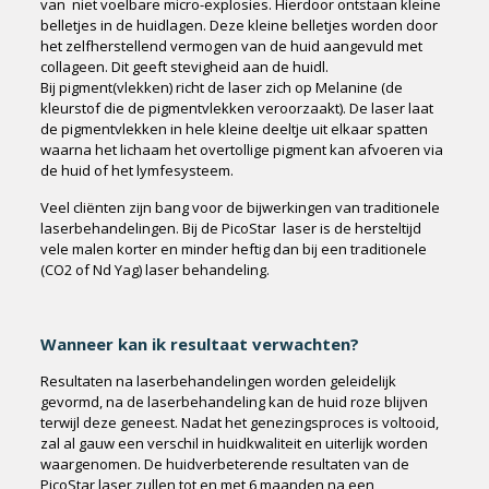
van niet voelbare micro-explosies. Hierdoor ontstaan kleine
belletjes in de huidlagen. Deze kleine belletjes worden door
het zelfherstellend vermogen van de huid aangevuld met
collageen. Dit geeft stevigheid aan de huidl.
Bij pigment(vlekken) richt de laser zich op Melanine (de
kleurstof die de pigmentvlekken veroorzaakt). De laser laat
de pigmentvlekken in hele kleine deeltje uit elkaar spatten
waarna het lichaam het overtollige pigment kan afvoeren via
de huid of het lymfesysteem.
Veel cliënten zijn bang voor de bijwerkingen van traditionele
laserbehandelingen. Bij de PicoStar laser is de hersteltijd
vele malen korter en minder heftig dan bij een traditionele
(CO2 of Nd Yag) laser behandeling.
Wanneer kan ik resultaat verwachten?
Resultaten na laserbehandelingen worden geleidelijk
gevormd, na de laserbehandeling kan de huid roze blijven
terwijl deze geneest. Nadat het genezingsproces is voltooid,
zal al gauw een verschil in huidkwaliteit en uiterlijk worden
waargenomen. De huidverbeterende resultaten van de
PicoStar laser zullen tot en met 6 maanden na een