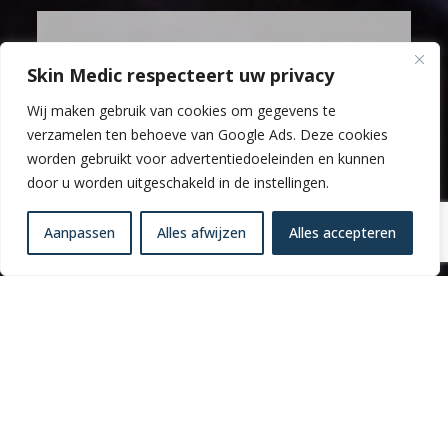
Al onze behandelingen
Skin Medic respecteert uw privacy
vind
Wij maken gebruik van cookies om gegevens te
u via de menubalk
verzamelen ten behoeve van Google Ads. Deze cookies
worden gebruikt voor advertentiedoeleinden en kunnen
door u worden uitgeschakeld in de instellingen.
Aanpassen
Alles afwijzen
Alles accepteren
TARIEVEN