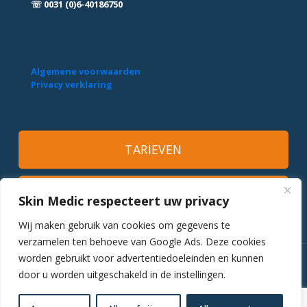
☏ 0031 (0)6-40186750
Algemene voorwaarden
Privacy verklaring
TARIEVEN
MAAK EEN AFSPRAAK
Skin Medic respecteert uw privacy
Wij maken gebruik van cookies om gegevens te
verzamelen ten behoeve van Google Ads. Deze cookies
worden gebruikt voor advertentiedoeleinden en kunnen
Skin Medic® 2025
door u worden uitgeschakeld in de instellingen.