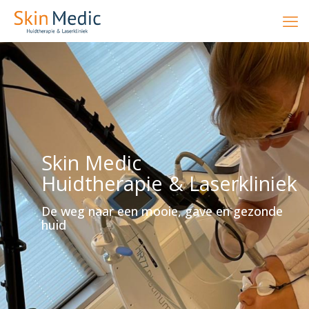
Skin Medic
Huidtherapie & Laserkliniek
De weg naar een mooie, gave en gezonde
huid