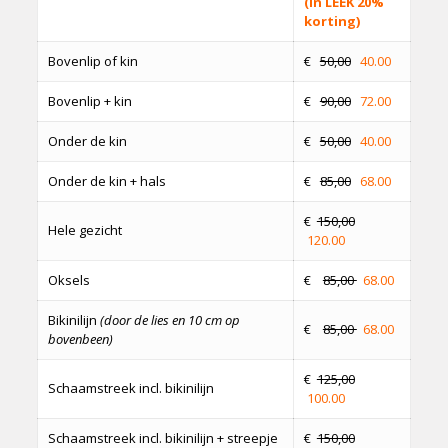
(In LEEK 20%
korting)
Bovenlip of kin
€
50,00
40.00
Bovenlip + kin
€
90,00
72.00
Onder de kin
€
50,00
40.00
Onder de kin + hals
€
85,00
68.00
€
150,00
Hele gezicht
120.00
Oksels
€
85,00
68.00
Bikinilijn
(door de lies en 10 cm op
€
85,00
68.00
bovenbeen)
€
125,00
Schaamstreek incl. bikinilijn
100.00
Schaamstreek incl. bikinilijn + streepje
€
150,00