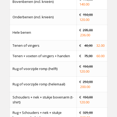
Bovenbenen (incl. knieën)
140.00
€
150,00
Onderbenen (incl. knieën)
120.00
€
295,00
Hele benen
236.00
Tenen of vingers
€
40,00
32.00
Tenen + voeten of vingers + handen
€
75,00
60.00
€
150,00
Rug of voorzijde romp (helft)
120.00
€
250,00
Rug of voorzijde romp (helemaal)
200.00
Schouders + nek + stukje bovenarm (t-
€
150,00
shirt)
120.00
Rug + Schouders + nek + stukje
€
325,00