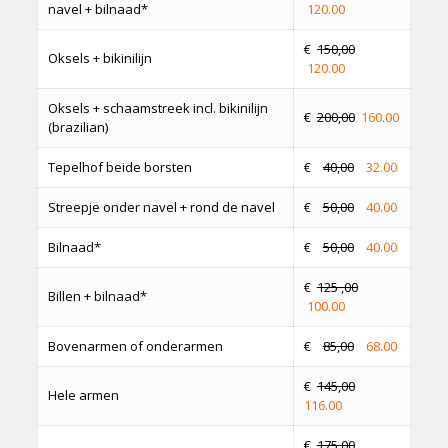
navel + bilnaad*
120.00
€
150,00
Oksels + bikinilijn
120.00
Oksels + schaamstreek incl. bikinilijn
€
200,00
160.00
(brazilian)
Tepelhof beide borsten
€
40,00
32.00
Streepje onder navel + rond de navel
€
50,00
40.00
Bilnaad*
€
50,00
40.00
€
125 ,00
Billen + bilnaad*
100.00
Bovenarmen of onderarmen
€
85,00
68.00
€
145,00
Hele armen
116.00
€
175,00