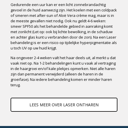
Gedurende een uur kan er een licht zonnebrandachtig
gevoel in de huid aanwezig zijn. Het koelen met een coldpack
of smeren met after-sun of Aloë Vera crème mag, maar is in
de meeste gevallen niet nodig. Ook nu geldt 4-6 weken:
smeer SPF50 als het behandelde gebied in aanraking komt
met zonlicht (Let op: ook bij lichte bewolking, in de schaduw
en achter glas kunt u verbranden door de zon). Na een Laser
behandeling is er een risico op tijdelijke hyperpigmentatie als
u toch UV op uw huid krijgt.
Na ongeveer 2-4 weken valt het haar deels uit, al merkt u dat
vaak niet op. Na 1-2 behandelingen kunt u vaak al vertraging
in de haargroei en/of kale plekjes opmerken. Niet alle haren
zijn dan permanent verwijderd (alleen de haren in de
groeifase). Na iedere behandeling komen er minder haren
terug.
LEES MEER OVER LASER ONTHAREN